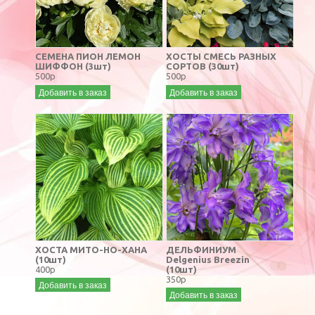
СЕМЕНА ПИОН ЛЕМОН
ХОСТЫ СМЕСЬ РАЗНЫХ
ШИФФОН (3шт)
СОРТОВ (30шт)
500р
500р
Добавить в заказ
Добавить в заказ
ХОСТА МИТО-НО-ХАНА
ДЕЛЬФИНИУМ
(10шт)
Delgenius Breezin
400р
(10шт)
350р
Добавить в заказ
Добавить в заказ