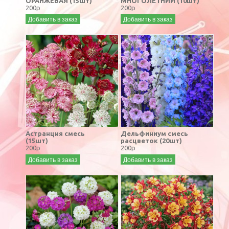
ОРАНЖЕВАЯ (15шт)
МНОГОЛЕТНИЙ (10шт)
200р
200р
Добавить в заказ
Добавить в заказ
Астранция смесь
Дельфиниум смесь
(15шт)
расцветок (20шт)
200р
200р
Добавить в заказ
Добавить в заказ