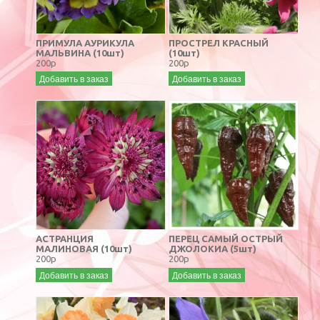
ПРИМУЛА АУРИКУЛА
ПРОСТРЕЛ КРАСНЫЙ
МАЛЬВИНА (10шт)
(10шт)
200р
200р
Добавить в заказ
Добавить в заказ
АСТРАНЦИЯ
ПЕРЕЦ САМЫЙ ОСТРЫЙ
МАЛИНОВАЯ (10шт)
ДЖОЛОКИА (5шт)
200р
200р
Добавить в заказ
Добавить в заказ