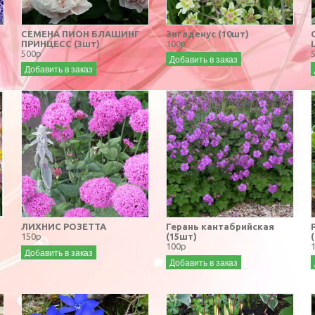
СЕМЕНА ПИОН БЛАШИНГ
Зигаденус (10шт)
ПРИНЦЕСС (3шт)
100р
500р
Добавить в заказ
Добавить в заказ
ЛИХНИС РОЗЕТТА
Герань кантабрийская
150р
(15шт)
100р
Добавить в заказ
Добавить в заказ