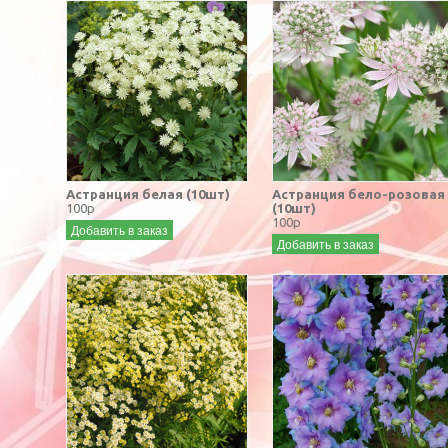
Астранция белая (10шт)
Астранция бело-розовая
100р
(10шт)
100р
Добавить в заказ
Добавить в заказ