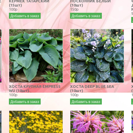
Е
КЕРМЕК ТАТАРСКИЙ
ПОСКОННИК БЕЛЫЙ
(15шт)
(10шт)
100р
150р
Добавить в заказ
Добавить в заказ
ХОСТА КРУПНАЯ EMPRESS
ХОСТА DEEP BLUE SEA
WU (10шт)
(10шт)
100р
100р
Добавить в заказ
Добавить в заказ