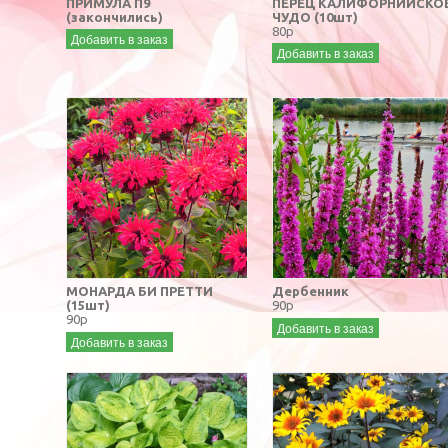
ПРИМУЛА П9
ПЕРЕЦ КАЛИФОРНИЙСКО
(закончились)
ЧУДО (10шт)
80р
Добавить в заказ
Добавить в заказ
МОНАРДА БИ ПРЕТТИ
Дербенник
(15шт)
90р
90р
Добавить в заказ
Добавить в заказ