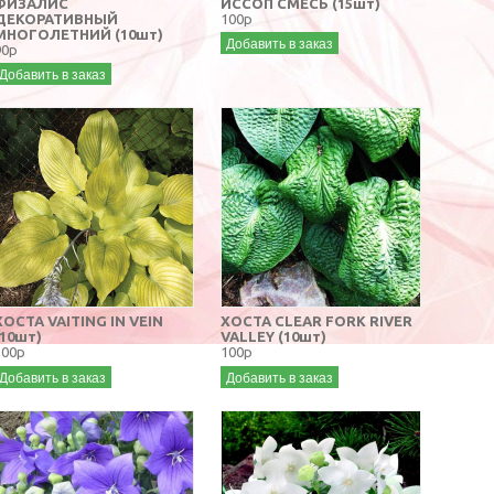
ФИЗАЛИС
ИССОП СМЕСЬ (15шт)
ДЕКОРАТИВНЫЙ
100р
МНОГОЛЕТНИЙ (10шт)
Добавить в заказ
90р
Добавить в заказ
ХОСТА VAITING IN VEIN
ХОСТА CLEAR FORK RIVER
(10шт)
VALLEY (10шт)
100р
100р
Добавить в заказ
Добавить в заказ