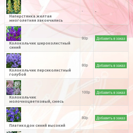
-
-
Наперстянка желтая
многолетняя закончились
Добавить в заказ
80р
Колокольчик широколистный
синий
Добавить в заказ
80р
Колокольчик персиколистный
голубой
Добавить в заказ
100р
Колокольчик
молочноцветковый, смесь
Добавить в заказ
80р
Платикодон синий высокий