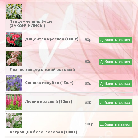
-
-
Птицемлечник Буше
(ЗАКОНЧИЛИСЬ!)
Дицентра красная (10шт)
Добавить в заказ
90р
Добавить в заказ
80р
Лихнис халцедонский розовый
Синюха голубая (15шт)
Добавить в заказ
80р
Люпин красный (10шт)
Добавить в заказ
80р
Добавить в заказ
100р
Астранция бело-розовая (10шт)