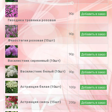
Добавить в заказ
90р
Гвоздика травянка розовая
Добавить в заказ
90р
Физостегия розовая (15шт)
Добавить в заказ
90р
Василистник сиреневый (10шт)
Василистник белый (10шт)
Добавить в заказ
90р
Астранция белая (10шт)
Добавить в заказ
100р
Астранция смесь (15шт)
Добавить в заказ
200р