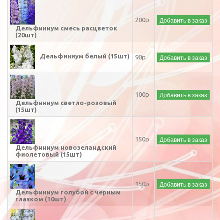
Добавить в заказ
200р
Дельфиниум смесь расцветок
(20шт)
Дельфиниум белый (15шт)
Добавить в заказ
90р
Добавить в заказ
100р
Дельфиниум светло-розовый
(15шт)
Добавить в заказ
150р
Дельфиниум новозеландский
фиолетовый (15шт)
Добавить в заказ
150р
Дельфиниум голубой с черным
глазком (10шт)