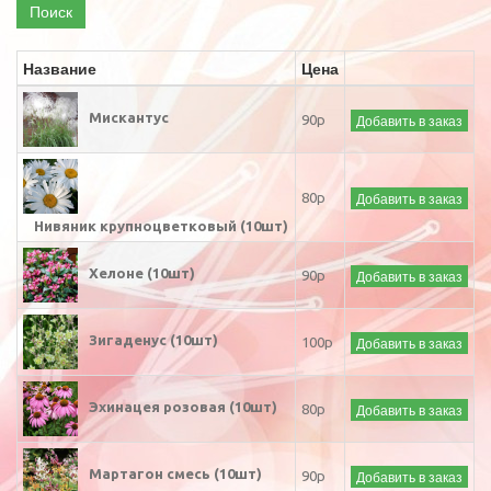
Поиск
Название
Цена
Мискантус
Добавить в заказ
90р
Добавить в заказ
80р
Нивяник крупноцветковый (10шт)
Хелоне (10шт)
Добавить в заказ
90р
Зигаденус (10шт)
Добавить в заказ
100р
Эхинацея розовая (10шт)
Добавить в заказ
80р
Мартагон смесь (10шт)
Добавить в заказ
90р