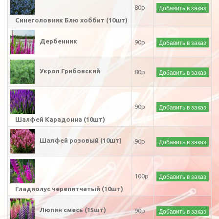
Добавить в заказ
80р
Синеголовник Блю хоббит (10шт)
Дербенник
Добавить в заказ
90р
Укроп Грибовский
Добавить в заказ
80р
Добавить в заказ
90р
Шалфей Карадонна (10шт)
Шалфей розовый (10шт)
Добавить в заказ
90р
Добавить в заказ
100р
Гладиолус черепитчатый (10шт)
Люпин смесь (15шт)
Добавить в заказ
90р