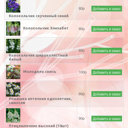
Добавить в заказ
80р
Колокольчик скученный синий
Колокольчик Элизабет
Добавить в заказ
80р
Добавить в заказ
80р
Колокольчик широколистный
белый
Молодило смесь
Добавить в заказ
100р
Добавить в заказ
80р
Ромашка аптечная однолетник,
самосев
Добавить в заказ
90р
Птицемлечник высокий (10шт)