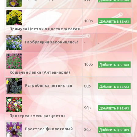
Добавить в заказ
100р
Примула Цветок в цветке желтая
-
Глобулярия закончились!
-
Добавить в заказ
100р
Кошачья лапка (Антеннария)
Ястребинка пятнистая
Добавить в заказ
80р
Добавить в заказ
90р
Прострел смесь расцветок
Прострел фиолетовый
Добавить в заказ
80р