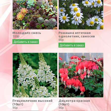
Молодило смесь
Ромашка аптечная
100р
однолетник, самосев
80р
Добавить в заказ
Добавить в заказ
Птицемлечник высокий
Дицентра красная
(10шт)
(10шт)
90р
90р