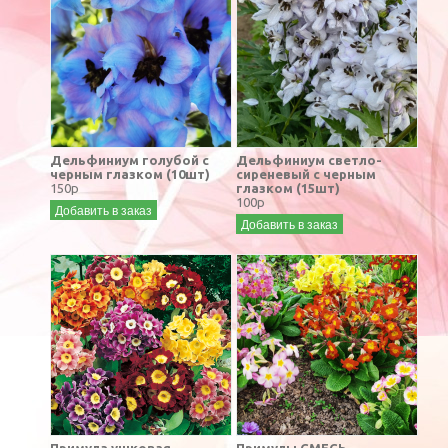
Дельфиниум голубой с
Дельфиниум светло-
черным глазком (10шт)
сиреневый с черным
150р
глазком (15шт)
100р
Добавить в заказ
Добавить в заказ
Примула ушковая
Примулы СМЕСЬ