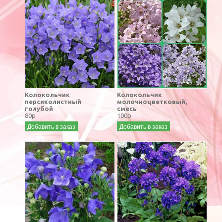
Колокольчик
Колокольчик
персиколистный
молочноцветковый,
голубой
смесь
80р
100р
Добавить в заказ
Добавить в заказ