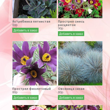
Ястребинка пятнистая
Прострел смесь
80р
расцветок
90р
Добавить в заказ
Добавить в заказ
Прострел фиолетовый
Овсяница сизая
80р
80р
Добавить в заказ
Добавить в заказ