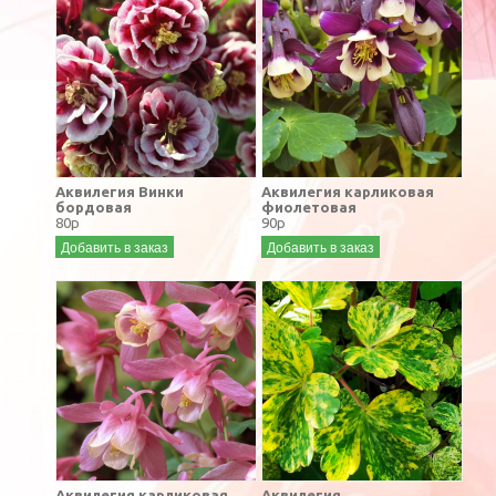
Аквилегия Винки
Аквилегия карликовая
бордовая
фиолетовая
80р
90р
Добавить в заказ
Добавить в заказ
Аквилегия карликовая
Аквилегия