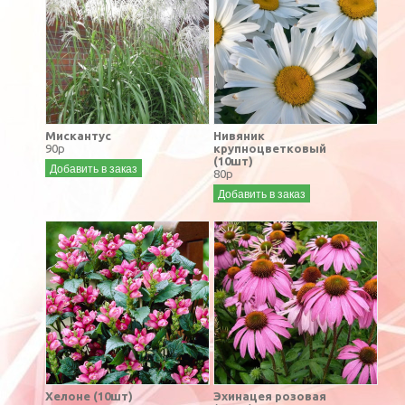
Мискантус
Нивяник
90р
крупноцветковый
(10шт)
Добавить в заказ
80р
Добавить в заказ
Хелоне (10шт)
Эхинацея розовая