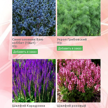
Синеголовник Блю
Укроп Грибовский
хоббит (10шт)
80р
80р
Добавить в заказ
Добавить в заказ
Шалфей Карадонна
Шалфей розовый