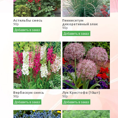
Астильбы смесь
Пеннисетум
90р
декоративный злак
90р
Добавить в заказ
Добавить в заказ
Вербаскум смесь
Лук Кристофа (10шт)
90р
90р
Добавить в заказ
Добавить в заказ